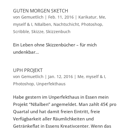
GUTEN MORGEN SKETCH
von
Gemuetlich
|
Feb. 11, 2016
|
Karikatur
,
Me
,
myself & I
,
N8alben
,
Nachtschicht
,
Photoshop
,
Scribble
,
Skizze
,
Skizzenbuch
Ein Leben ohne Skizzenbücher – für mich
undenkbar...
UPH PROJEKT
von
Gemuetlich
|
Jan. 12, 2016
|
Me
,
myself & I
,
Photoshop
,
Unperfekthaus
Habe gestern im Unperfekthaus in Essen mein
Projekt “N8alben” angemeldet. Man zahlt 45€ pro
Quartal und hat damit freien Eintritt, freie
Verfügbarkeit aller Räumlichkeiten und
Getränkeflat in Essens Kreativcenter. Wenn das