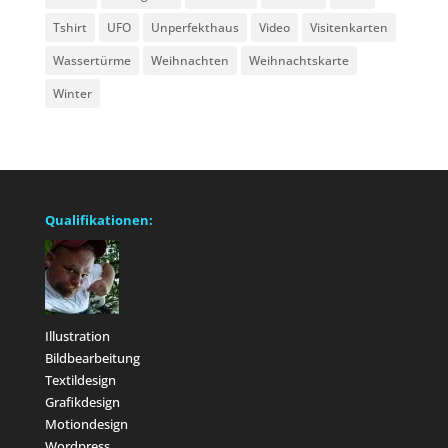
Tshirt
UFO
Unperfekthaus
Video
Visitenkarten
Wassertürme
Weihnachten
Weihnachtskarte
Winter
Qualifikationen:
Illustration
Bildbearbeitung
Textildesign
Grafikdesign
Motiondesign
Wordpress