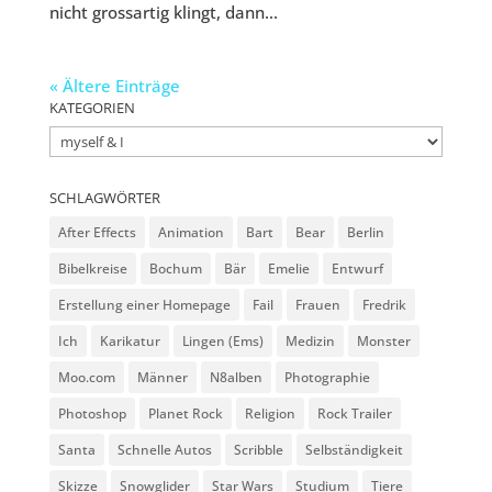
nicht grossartig klingt, dann...
« Ältere Einträge
KATEGORIEN
Kategorien
SCHLAGWÖRTER
After Effects
Animation
Bart
Bear
Berlin
Bibelkreise
Bochum
Bär
Emelie
Entwurf
Erstellung einer Homepage
Fail
Frauen
Fredrik
Ich
Karikatur
Lingen (Ems)
Medizin
Monster
Moo.com
Männer
N8alben
Photographie
Photoshop
Planet Rock
Religion
Rock Trailer
Santa
Schnelle Autos
Scribble
Selbständigkeit
Skizze
Snowglider
Star Wars
Studium
Tiere