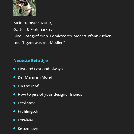
Mein Hamster, Natur,
Garten & Flohmärkte,
Kino, Fotografieren, Comicstores, Meer & Pfannkuchen
und "Irgendwas-mit-Medien"
Neueste Beiträge
First and Last and Always
Der Mann im Mond
On the roof
How to piss of your designer friends
Feedback
Frühlingsch
Loreleier
København