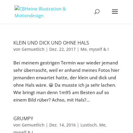
KLEIN UND DICK UND OHNE HALS
von
Gemuetlich
|
Dez. 22, 2017
|
Me
,
myself & I
Bei meinem gestrigen Termin war wieder jemand
sehr überrascht, weil er anhand meines Fotos hier
jemanden erwartet hatte, der klein und dick und
ohne Hals wäre. 😀 Da musste ich ja sehr lachen.
Wie bringt man denn 1m95 am Besten auf so
einem Bild rüber? Achso, mit Hals?...
GRUMPY
von
Gemuetlich
|
Dez. 14, 2016
|
Lustisch
,
Me
,
myself & I