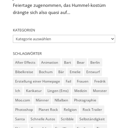
Feiertage zugenommen, das Hummel-kostüm
drängte sich also quasi auf...
KATEGORIEN
Kategorien
SCHLAGWÖRTER
After Effects
Animation
Bart
Bear
Berlin
Bibelkreise
Bochum
Bär
Emelie
Entwurf
Erstellung einer Homepage
Fail
Frauen
Fredrik
Ich
Karikatur
Lingen (Ems)
Medizin
Monster
Moo.com
Männer
N8alben
Photographie
Photoshop
Planet Rock
Religion
Rock Trailer
Santa
Schnelle Autos
Scribble
Selbständigkeit