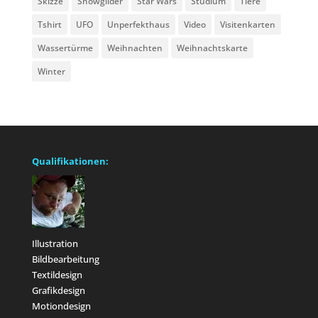
Skizze
Snowglider
Star Wars
Studium
Tiere
Tshirt
UFO
Unperfekthaus
Video
Visitenkarten
Wassertürme
Weihnachten
Weihnachtskarte
Winter
Qualifikationen:
Illustration
Bildbearbeitung
Textildesign
Grafikdesign
Motiondesign