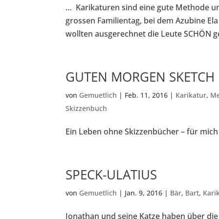
… Karikaturen sind eine gute Methode u
grossen Familientag, bei dem Azubine Ela
wollten ausgerechnet die Leute SCHÖN g
GUTEN MORGEN SKETCH
von
Gemuetlich
|
Feb. 11, 2016
|
Karikatur
,
M
Skizzenbuch
Ein Leben ohne Skizzenbücher – für mich
SPECK-ULATIUS
von
Gemuetlich
|
Jan. 9, 2016
|
Bär
,
Bart
,
Kari
Jonathan und seine Katze haben über d