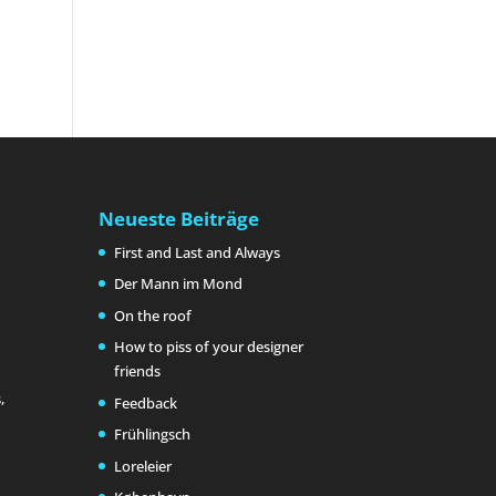
Neueste Beiträge
First and Last and Always
Der Mann im Mond
On the roof
How to piss of your designer
friends
,
Feedback
Frühlingsch
Loreleier