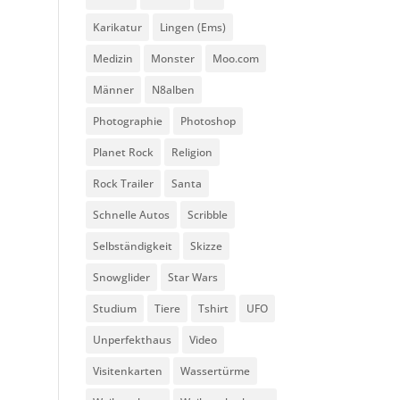
Karikatur
Lingen (Ems)
Medizin
Monster
Moo.com
Männer
N8alben
Photographie
Photoshop
Planet Rock
Religion
Rock Trailer
Santa
Schnelle Autos
Scribble
Selbständigkeit
Skizze
Snowglider
Star Wars
Studium
Tiere
Tshirt
UFO
Unperfekthaus
Video
Visitenkarten
Wassertürme