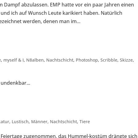
m Dampf abzulassen. EMP hatte vor ein paar Jahren einen
 und ich auf Wunsch Leute karikiert haben. Natürlich
ezeichnet werden, denen man im...
e
,
myself & I
,
N8alben
,
Nachtschicht
,
Photoshop
,
Scribble
,
Skizze
,
 undenkbar...
katur
,
Lustisch
,
Männer
,
Nachtschicht
,
Tiere
ie Feiertage zugenommen, das Hummel-kostüm drängte sich