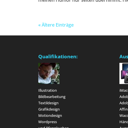
meinen Humor nur selten übel nimmt. Hier
« Ältere Einträge
Qualifikationen:
Aus
Illustration
iMac
Bildbearbeitung
Adob
Textildesign
Adob
Grafikdesign
Affin
Motiondesign
Waco
Wordpress
Hän
und Pfannkuchen
Aug