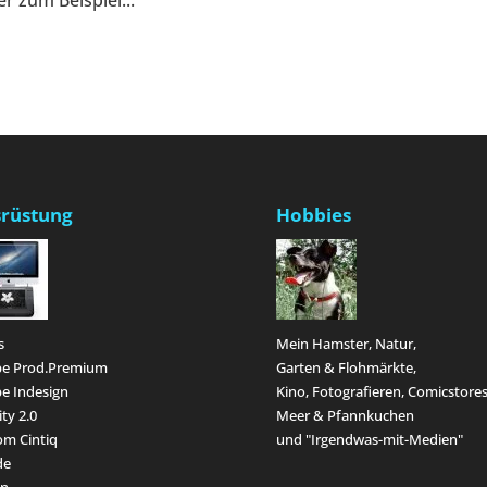
 zum Beispiel...
rüstung
Hobbies
s
Mein Hamster, Natur,
e Prod.Premium
Garten & Flohmärkte,
e Indesign
Kino, Fotografieren, Comicstores
ity 2.0
Meer & Pfannkuchen
m Cintiq
und "Irgendwas-mit-Medien"
de
en