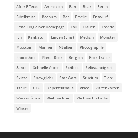
After Effects
Animation
Bart
Bear
Berlin
Bibelkreise
Bochum
Bär
Emelie
Entwurf
Erstellung einer Homepage
Fail
Frauen
Fredrik
Ich
Karikatur
Lingen (Ems)
Medizin
Monster
Moo.com
Männer
N8alben
Photographie
Photoshop
Planet Rock
Religion
Rock Trailer
Santa
Schnelle Autos
Scribble
Selbständigkeit
Skizze
Snowglider
Star Wars
Studium
Tiere
Tshirt
UFO
Unperfekthaus
Video
Visitenkarten
Wassertürme
Weihnachten
Weihnachtskarte
Winter