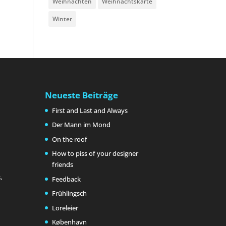
Weihnachten
Weihnachtskarte
Winter
Neueste Beiträge
First and Last and Always
Der Mann im Mond
On the roof
How to piss of your designer
friends
,
Feedback
Frühlingsch
Loreleier
København