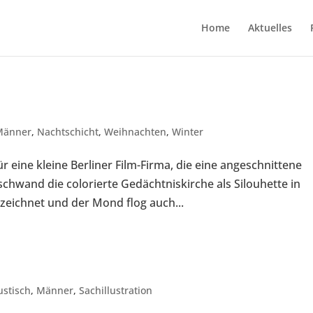
Home
Aktuelles
Männer
,
Nachtschicht
,
Weihnachten
,
Winter
 eine kleine Berliner Film-Firma, die eine angeschnittene
schwand die colorierte Gedächtniskirche als Silouhette in
eichnet und der Mond flog auch...
ustisch
,
Männer
,
Sachillustration