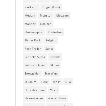
Karikatur
Lingen (Ems)
Medizin
Monster
Moo.com
Männer
N8alben
Photographie
Photoshop
Planet Rock
Religion
Rock Trailer
Santa
Schnelle Autos
Scribble
Selbständigkeit
Skizze
Snowglider
Star Wars
Studium
Tiere
Tshirt
UFO
Unperfekthaus
Video
Visitenkarten
Wassertürme