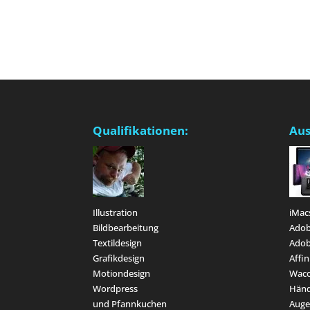
Qualifikationen:
Aus
Illustration
iMac
Bildbearbeitung
Adob
Textildesign
Adob
Grafikdesign
Affin
Motiondesign
Waco
Wordpress
Hän
und Pfannkuchen
Aug