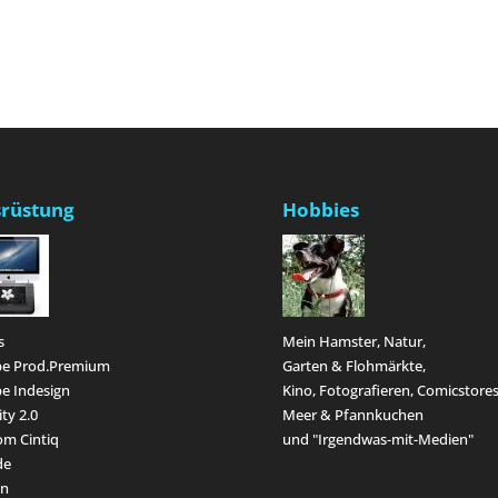
rüstung
Hobbies
s
Mein Hamster, Natur,
e Prod.Premium
Garten & Flohmärkte,
e Indesign
Kino, Fotografieren, Comicstores
ity 2.0
Meer & Pfannkuchen
m Cintiq
und "Irgendwas-mit-Medien"
de
en