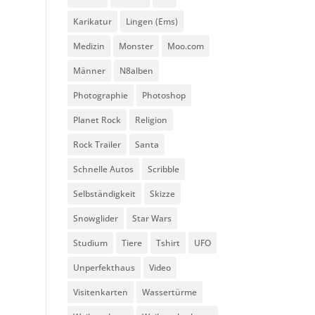
Karikatur
Lingen (Ems)
Medizin
Monster
Moo.com
Männer
N8alben
Photographie
Photoshop
Planet Rock
Religion
Rock Trailer
Santa
Schnelle Autos
Scribble
Selbständigkeit
Skizze
Snowglider
Star Wars
Studium
Tiere
Tshirt
UFO
Unperfekthaus
Video
Visitenkarten
Wassertürme