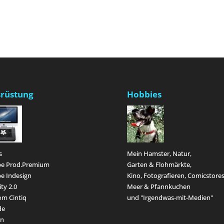
rüstung
Hobbies
s
Mein Hamster, Natur,
e Prod.Premium
Garten & Flohmärkte,
e Indesign
Kino, Fotografieren, Comicstores
ity 2.0
Meer & Pfannkuchen
m Cintiq
und "Irgendwas-mit-Medien"
de
en