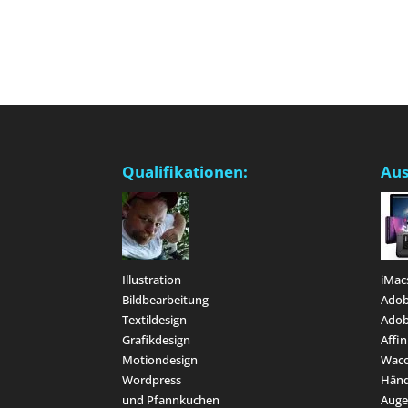
Qualifikationen:
Aus
Illustration
iMac
Bildbearbeitung
Adob
Textildesign
Adob
Grafikdesign
Affin
Motiondesign
Waco
Wordpress
Hän
und Pfannkuchen
Aug