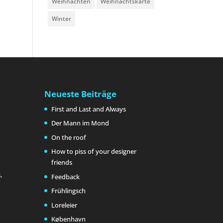
Weihnachten
Weihnachtskarte
Winter
Neueste Beiträge
First and Last and Always
Der Mann im Mond
On the roof
How to piss of your designer
friends
,
Feedback
Frühlingsch
Loreleier
København