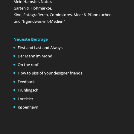
Mein Hamster, Natur,
Garten & Flohmärkte,
Kino, Fotografieren, Comicstores, Meer & Pfannkuchen
und "Irgendwas-mit-Medien"
Neueste Beiträge
First and Last and Always
Der Mann im Mond
On the roof
How to piss of your designer friends
Feedback
Frühlingsch
Loreleier
København