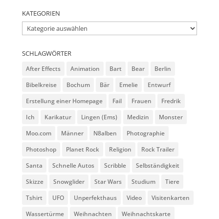
KATEGORIEN
Kategorien
SCHLAGWÖRTER
After Effects
Animation
Bart
Bear
Berlin
Bibelkreise
Bochum
Bär
Emelie
Entwurf
Erstellung einer Homepage
Fail
Frauen
Fredrik
Ich
Karikatur
Lingen (Ems)
Medizin
Monster
Moo.com
Männer
N8alben
Photographie
Photoshop
Planet Rock
Religion
Rock Trailer
Santa
Schnelle Autos
Scribble
Selbständigkeit
Skizze
Snowglider
Star Wars
Studium
Tiere
Tshirt
UFO
Unperfekthaus
Video
Visitenkarten
Wassertürme
Weihnachten
Weihnachtskarte