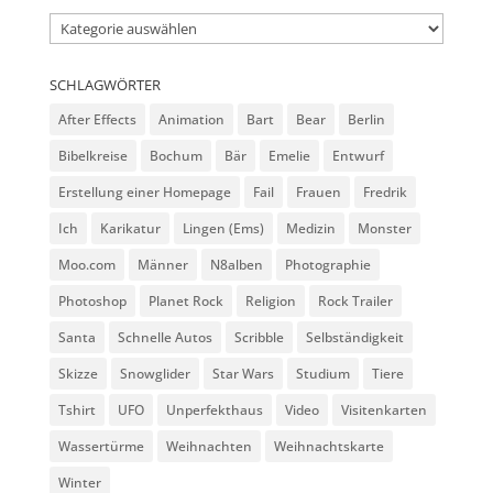
Kategorien
SCHLAGWÖRTER
After Effects
Animation
Bart
Bear
Berlin
Bibelkreise
Bochum
Bär
Emelie
Entwurf
Erstellung einer Homepage
Fail
Frauen
Fredrik
Ich
Karikatur
Lingen (Ems)
Medizin
Monster
Moo.com
Männer
N8alben
Photographie
Photoshop
Planet Rock
Religion
Rock Trailer
Santa
Schnelle Autos
Scribble
Selbständigkeit
Skizze
Snowglider
Star Wars
Studium
Tiere
Tshirt
UFO
Unperfekthaus
Video
Visitenkarten
Wassertürme
Weihnachten
Weihnachtskarte
Winter