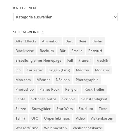
KATEGORIEN
Kategorien
SCHLAGWÖRTER
After Effects
Animation
Bart
Bear
Berlin
Bibelkreise
Bochum
Bär
Emelie
Entwurf
Erstellung einer Homepage
Fail
Frauen
Fredrik
Ich
Karikatur
Lingen (Ems)
Medizin
Monster
Moo.com
Männer
N8alben
Photographie
Photoshop
Planet Rock
Religion
Rock Trailer
Santa
Schnelle Autos
Scribble
Selbständigkeit
Skizze
Snowglider
Star Wars
Studium
Tiere
Tshirt
UFO
Unperfekthaus
Video
Visitenkarten
Wassertürme
Weihnachten
Weihnachtskarte