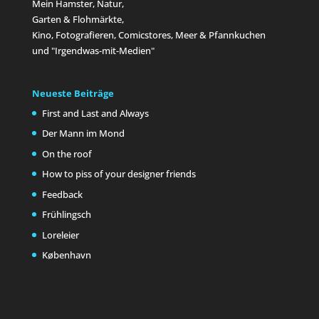
Mein Hamster, Natur,
Garten & Flohmärkte,
Kino, Fotografieren, Comicstores, Meer & Pfannkuchen
und "Irgendwas-mit-Medien"
Neueste Beiträge
First and Last and Always
Der Mann im Mond
On the roof
How to piss of your designer friends
Feedback
Frühlingsch
Loreleier
København