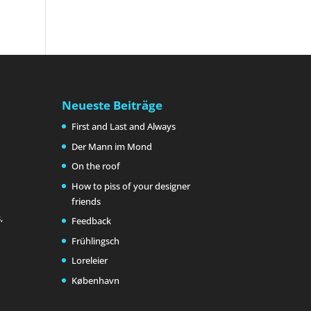
Neueste Beiträge
First and Last and Always
Der Mann im Mond
On the roof
How to piss of your designer
friends
,
Feedback
Frühlingsch
Loreleier
København