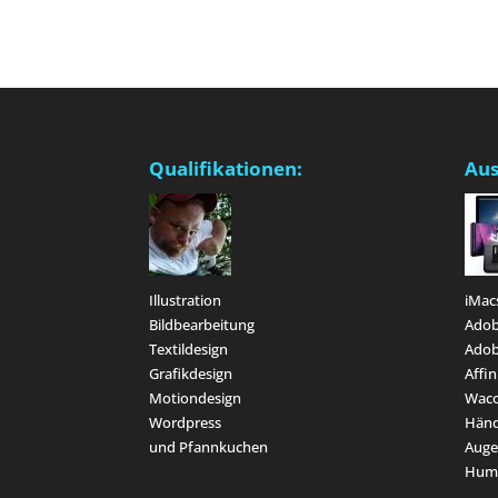
Qualifikationen:
Aus
Illustration
iMac
Bildbearbeitung
Adob
Textildesign
Adob
Grafikdesign
Affin
Motiondesign
Waco
Wordpress
Hän
und Pfannkuchen
Aug
Hum