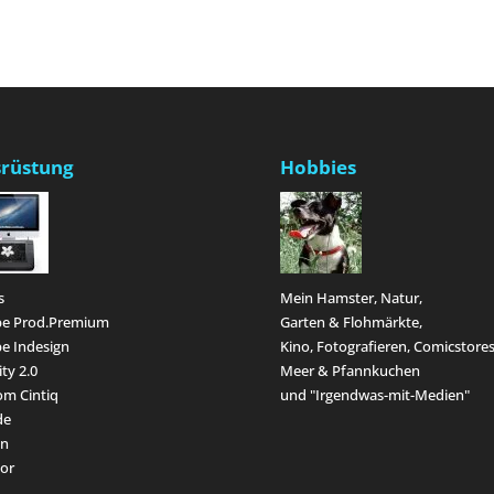
rüstung
Hobbies
s
Mein Hamster, Natur,
e Prod.Premium
Garten & Flohmärkte,
e Indesign
Kino, Fotografieren, Comicstores
ity 2.0
Meer & Pfannkuchen
m Cintiq
und "Irgendwas-mit-Medien"
de
en
or