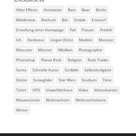
SCHLAGWÖRTER
After Effects
Animation
Bart
Bear
Berlin
Bibelkreise
Bochum
Bär
Emelie
Entwurf
Erstellung einer Homepage
Fail
Frauen
Fredrik
Ich
Karikatur
Lingen (Ems)
Medizin
Monster
Moo.com
Männer
N8alben
Photographie
Photoshop
Planet Rock
Religion
Rock Trailer
Santa
Schnelle Autos
Scribble
Selbständigkeit
Skizze
Snowglider
Star Wars
Studium
Tiere
Tshirt
UFO
Unperfekthaus
Video
Visitenkarten
Wassertürme
Weihnachten
Weihnachtskarte
Winter