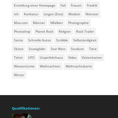
Erstellung einer Homepage
Fail
Frauen
Fredrik
Ich
Karikatur
Lingen (Ems)
Medizin
Monster
Moo.com
Männer
N8alben
Photographie
Photoshop
Planet Rock
Religion
Rock Trailer
Santa
Schnelle Autos
Scribble
Selbständigkeit
Skizze
Snowglider
Star Wars
Studium
Tiere
Tshirt
UFO
Unperfekthaus
Video
Visitenkarten
Wassertürme
Weihnachten
Weihnachtskarte
Winter
Qualifikationen: