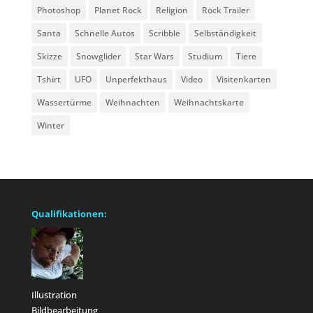
Photoshop
Planet Rock
Religion
Rock Trailer
Santa
Schnelle Autos
Scribble
Selbständigkeit
Skizze
Snowglider
Star Wars
Studium
Tiere
Tshirt
UFO
Unperfekthaus
Video
Visitenkarten
Wassertürme
Weihnachten
Weihnachtskarte
Winter
Qualifikationen:
Illustration
Bildbearbeitung