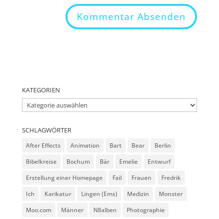
KATEGORIEN
Kategorien
SCHLAGWÖRTER
After Effects
Animation
Bart
Bear
Berlin
Bibelkreise
Bochum
Bär
Emelie
Entwurf
Erstellung einer Homepage
Fail
Frauen
Fredrik
Ich
Karikatur
Lingen (Ems)
Medizin
Monster
Moo.com
Männer
N8alben
Photographie