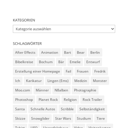
KATEGORIEN
Kategorien
SCHLAGWÖRTER
After Effects
Animation
Bart
Bear
Berlin
Bibelkreise
Bochum
Bär
Emelie
Entwurf
Erstellung einer Homepage
Fail
Frauen
Fredrik
Ich
Karikatur
Lingen (Ems)
Medizin
Monster
Moo.com
Männer
N8alben
Photographie
Photoshop
Planet Rock
Religion
Rock Trailer
Santa
Schnelle Autos
Scribble
Selbständigkeit
Skizze
Snowglider
Star Wars
Studium
Tiere
Tshirt
UFO
Unperfekthaus
Video
Visitenkarten