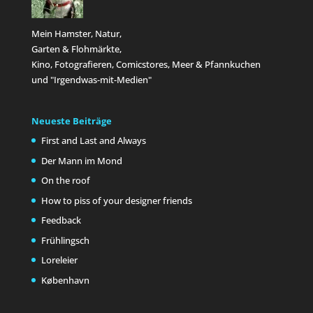
Mein Hamster, Natur,
Garten & Flohmärkte,
Kino, Fotografieren, Comicstores, Meer & Pfannkuchen
und "Irgendwas-mit-Medien"
Neueste Beiträge
First and Last and Always
Der Mann im Mond
On the roof
How to piss of your designer friends
Feedback
Frühlingsch
Loreleier
København