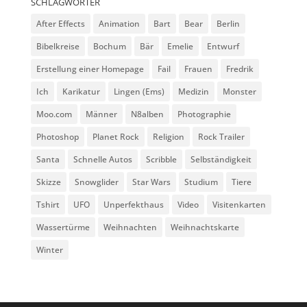
SCHLAGWÖRTER
After Effects
Animation
Bart
Bear
Berlin
Bibelkreise
Bochum
Bär
Emelie
Entwurf
Erstellung einer Homepage
Fail
Frauen
Fredrik
Ich
Karikatur
Lingen (Ems)
Medizin
Monster
Moo.com
Männer
N8alben
Photographie
Photoshop
Planet Rock
Religion
Rock Trailer
Santa
Schnelle Autos
Scribble
Selbständigkeit
Skizze
Snowglider
Star Wars
Studium
Tiere
Tshirt
UFO
Unperfekthaus
Video
Visitenkarten
Wassertürme
Weihnachten
Weihnachtskarte
Winter