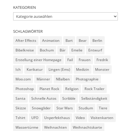
KATEGORIEN
Kategorien
SCHLAGWÖRTER
After Effects
Animation
Bart
Bear
Berlin
Bibelkreise
Bochum
Bär
Emelie
Entwurf
Erstellung einer Homepage
Fail
Frauen
Fredrik
Ich
Karikatur
Lingen (Ems)
Medizin
Monster
Moo.com
Männer
N8alben
Photographie
Photoshop
Planet Rock
Religion
Rock Trailer
Santa
Schnelle Autos
Scribble
Selbständigkeit
Skizze
Snowglider
Star Wars
Studium
Tiere
Tshirt
UFO
Unperfekthaus
Video
Visitenkarten
Wassertürme
Weihnachten
Weihnachtskarte