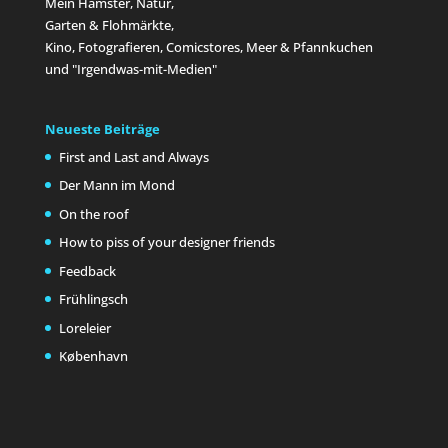
Mein Hamster, Natur,
Garten & Flohmärkte,
Kino, Fotografieren, Comicstores, Meer & Pfannkuchen
und "Irgendwas-mit-Medien"
Neueste Beiträge
First and Last and Always
Der Mann im Mond
On the roof
How to piss of your designer friends
Feedback
Frühlingsch
Loreleier
København