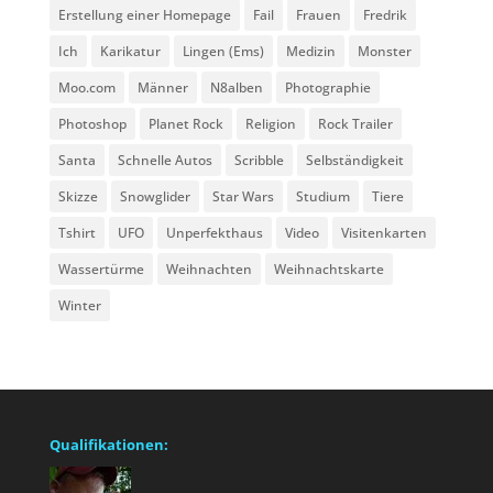
Erstellung einer Homepage
Fail
Frauen
Fredrik
Ich
Karikatur
Lingen (Ems)
Medizin
Monster
Moo.com
Männer
N8alben
Photographie
Photoshop
Planet Rock
Religion
Rock Trailer
Santa
Schnelle Autos
Scribble
Selbständigkeit
Skizze
Snowglider
Star Wars
Studium
Tiere
Tshirt
UFO
Unperfekthaus
Video
Visitenkarten
Wassertürme
Weihnachten
Weihnachtskarte
Winter
Qualifikationen: