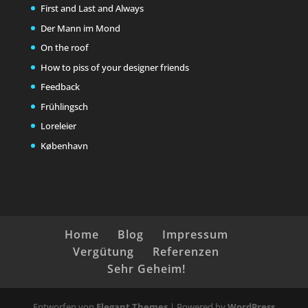
First and Last and Always
Der Mann im Mond
On the roof
How to piss of your designer friends
Feedback
Frühlingsch
Loreleier
København
Home
Blog
Impressum
Vergütung
Referenzen
Sehr Geheim!
Entworfen von
Elegant Themes
| Powered by
WordPress