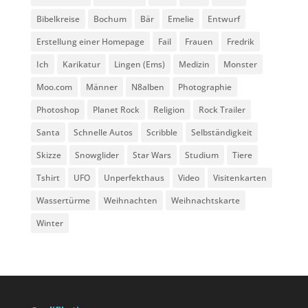
Bibelkreise
Bochum
Bär
Emelie
Entwurf
Erstellung einer Homepage
Fail
Frauen
Fredrik
Ich
Karikatur
Lingen (Ems)
Medizin
Monster
Moo.com
Männer
N8alben
Photographie
Photoshop
Planet Rock
Religion
Rock Trailer
Santa
Schnelle Autos
Scribble
Selbständigkeit
Skizze
Snowglider
Star Wars
Studium
Tiere
Tshirt
UFO
Unperfekthaus
Video
Visitenkarten
Wassertürme
Weihnachten
Weihnachtskarte
Winter