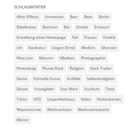
SCHLAGWÖRTER
After Effects
Animation
Bart
Bear
Berlin
Bibelkreise
Bochum
Bär
Emelie
Entwurf
Erstellung einer Homepage
Fail
Frauen
Fredrik
Ich
Karikatur
Lingen (Ems)
Medizin
Monster
Moo.com
Männer
N8alben
Photographie
Photoshop
Planet Rock
Religion
Rock Trailer
Santa
Schnelle Autos
Scribble
Selbständigkeit
Skizze
Snowglider
Star Wars
Studium
Tiere
Tshirt
UFO
Unperfekthaus
Video
Visitenkarten
Wassertürme
Weihnachten
Weihnachtskarte
Winter