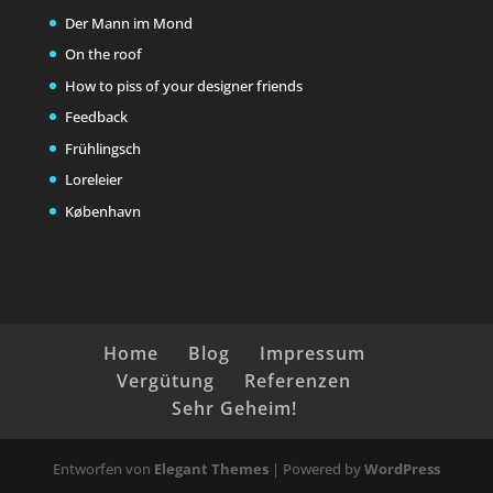
Der Mann im Mond
On the roof
How to piss of your designer friends
Feedback
Frühlingsch
Loreleier
København
Home
Blog
Impressum
Vergütung
Referenzen
Sehr Geheim!
Entworfen von
Elegant Themes
| Powered by
WordPress