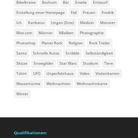
Bibelkreise
Bochum
Bär
Emelie
Entwurf
Erstellung einer Homepage
Fail
Frauen
Fredrik
Ich
Karikatur
Lingen (Ems)
Medizin
Monster
Moo.com
Männer
N8alben
Photographie
Photoshop
Planet Rock
Religion
Rock Trailer
Santa
Schnelle Autos
Scribble
Selbständigkeit
Skizze
Snowglider
Star Wars
Studium
Tiere
Tshirt
UFO
Unperfekthaus
Video
Visitenkarten
Wassertürme
Weihnachten
Weihnachtskarte
Winter
Qualifikationen: