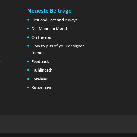
Neueste Beiträge
First and Last and Always
Der Mann im Mond
On the roof
How to piss of your designer
friends
,
Feedback
Frühlingsch
Loreleier
København