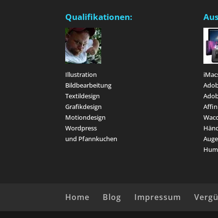
Qualifikationen:
Aus
Illustration
iMac
Bildbearbeitung
Adob
Textildesign
Adob
Grafikdesign
Affin
Motiondesign
Waco
Wordpress
Hän
und Pfannkuchen
Aug
Hum
Home
Blog
Impressum
Verg