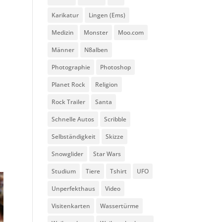
Karikatur
Lingen (Ems)
Medizin
Monster
Moo.com
Männer
N8alben
Photographie
Photoshop
Planet Rock
Religion
Rock Trailer
Santa
Schnelle Autos
Scribble
Selbständigkeit
Skizze
Snowglider
Star Wars
Studium
Tiere
Tshirt
UFO
Unperfekthaus
Video
Visitenkarten
Wassertürme