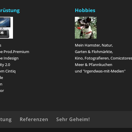
rüstung
Hobbies
s
Mein Hamster, Natur,
e Prod.Premium
Garten & Flohmärkte,
e Indesign
Kino, Fotografieren, Comicstores
ity 2.0
Meer & Pfannkuchen
m Cintiq
und "Irgendwas-mit-Medien"
de
en
or
ütung
Referenzen
Sehr Geheim!