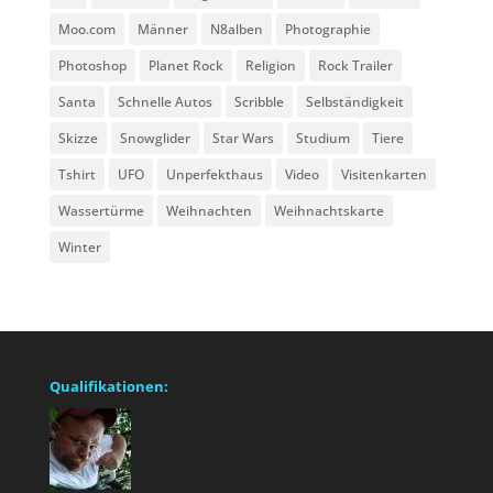
Moo.com
Männer
N8alben
Photographie
Photoshop
Planet Rock
Religion
Rock Trailer
Santa
Schnelle Autos
Scribble
Selbständigkeit
Skizze
Snowglider
Star Wars
Studium
Tiere
Tshirt
UFO
Unperfekthaus
Video
Visitenkarten
Wassertürme
Weihnachten
Weihnachtskarte
Winter
Qualifikationen: