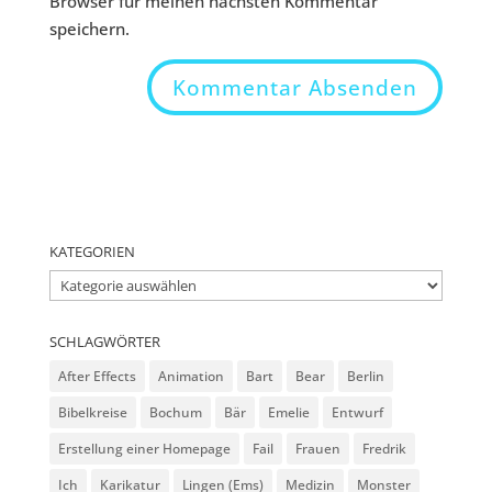
Browser für meinen nächsten Kommentar
speichern.
KATEGORIEN
Kategorien
SCHLAGWÖRTER
After Effects
Animation
Bart
Bear
Berlin
Bibelkreise
Bochum
Bär
Emelie
Entwurf
Erstellung einer Homepage
Fail
Frauen
Fredrik
Ich
Karikatur
Lingen (Ems)
Medizin
Monster