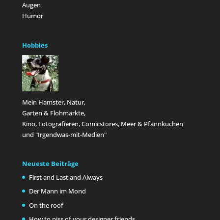
Augen
Humor
Hobbies
Mein Hamster, Natur,
Garten & Flohmärkte,
Kino, Fotografieren, Comicstores, Meer & Pfannkuchen
und "Irgendwas-mit-Medien"
Neueste Beiträge
First and Last and Always
Der Mann im Mond
On the roof
How to piss of your designer friends