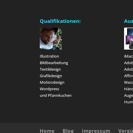
Qualifikationen:
Aus
Illustration
iMac
Bildbearbeitung
Adob
Textildesign
Adob
Grafikdesign
Affin
Motiondesign
Waco
Wordpress
Hän
und Pfannkuchen
Aug
Hum
Home
Blog
Impressum
Verg