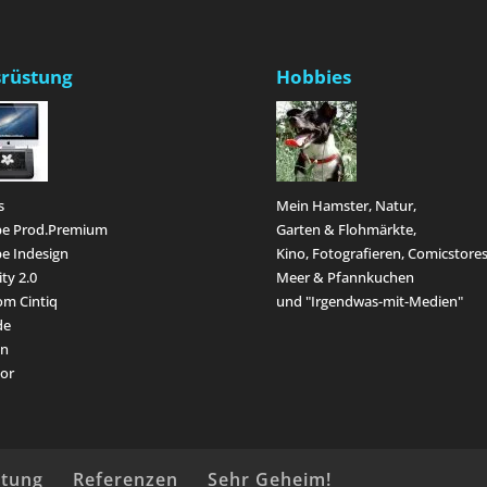
rüstung
Hobbies
s
Mein Hamster, Natur,
e Prod.Premium
Garten & Flohmärkte,
e Indesign
Kino, Fotografieren, Comicstores
ity 2.0
Meer & Pfannkuchen
m Cintiq
und "Irgendwas-mit-Medien"
de
en
or
ütung
Referenzen
Sehr Geheim!