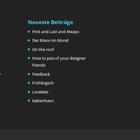
Neueste Beiträge
First and Last and Always
Der Mann im Mond
On the roof
How to piss of your designer
friends
,
Feedback
Frühlingsch
Loreleier
København