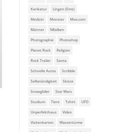
Karikatur
Lingen (Ems)
Medizin
Monster
Moo.com
Männer
N8alben
Photographie
Photoshop
Planet Rock
Religion
Rock Trailer
Santa
Schnelle Autos
Scribble
Selbständigkeit
Skizze
Snowglider
Star Wars
Studium
Tiere
Tshirt
UFO
r
Unperfekthaus
Video
Visitenkarten
Wassertürme