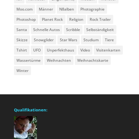
Moo.com
Männer
N8alben
Photographie
Photoshop
Planet Rock
Religion
Rock Trailer
Santa
Schnelle Autos
Scribble
Selbständigkeit
Skizze
Snowglider
Star Wars
Studium
Tiere
Tshirt
UFO
Unperfekthaus
Video
Visitenkarten
Wassertürme
Weihnachten
Weihnachtskarte
Winter
Qualifikationen: