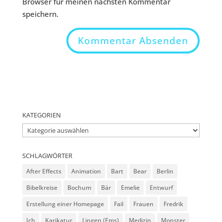
Browser für meinen nächsten Kommentar
speichern.
KATEGORIEN
Kategorien
SCHLAGWÖRTER
After Effects
Animation
Bart
Bear
Berlin
Bibelkreise
Bochum
Bär
Emelie
Entwurf
Erstellung einer Homepage
Fail
Frauen
Fredrik
Ich
Karikatur
Lingen (Ems)
Medizin
Monster