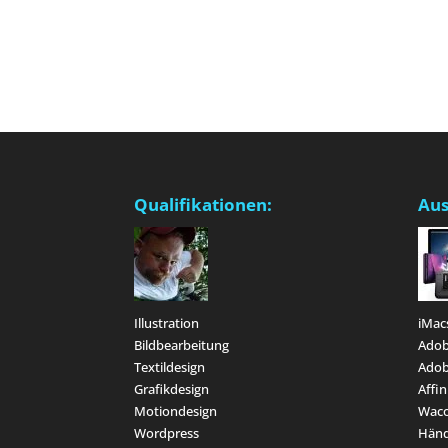
Qualifikationen:
Aus
Illustration
iMac
Bildbearbeitung
Adob
Textildesign
Adob
Grafikdesign
Affin
Motiondesign
Waco
Wordpress
Hän