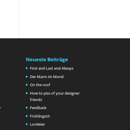
Neueste Beiträge
First and Last and Always
Der Mann im Mond
On the roof
How to piss of your designer
friends
,
Feedback
Frühlingsch
Loreleier