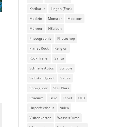
Karikatur
Lingen (Ems)
Medizin
Monster
Moo.com
Männer
N8alben
Photographie
Photoshop
Planet Rock
Religion
Rock Trailer
Santa
Schnelle Autos
Scribble
Selbständigkeit
Skizze
Snowglider
Star Wars
Studium
Tiere
Tshirt
UFO
Unperfekthaus
Video
Visitenkarten
Wassertürme