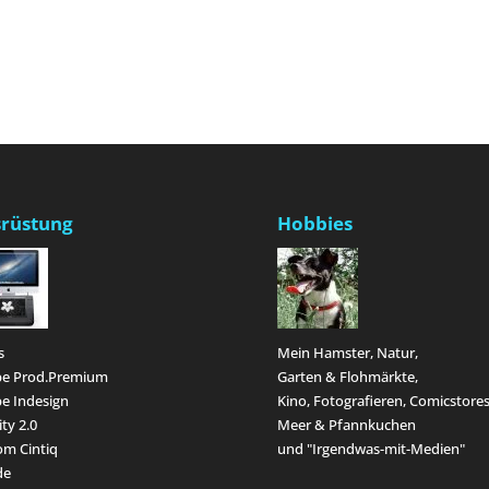
rüstung
Hobbies
s
Mein Hamster, Natur,
e Prod.Premium
Garten & Flohmärkte,
e Indesign
Kino, Fotografieren, Comicstores
ity 2.0
Meer & Pfannkuchen
m Cintiq
und "Irgendwas-mit-Medien"
de