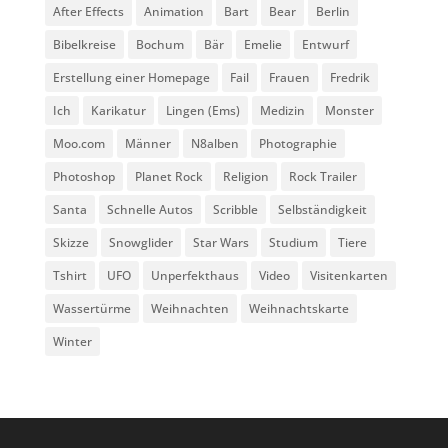
After Effects
Animation
Bart
Bear
Berlin
Bibelkreise
Bochum
Bär
Emelie
Entwurf
Erstellung einer Homepage
Fail
Frauen
Fredrik
Ich
Karikatur
Lingen (Ems)
Medizin
Monster
Moo.com
Männer
N8alben
Photographie
Photoshop
Planet Rock
Religion
Rock Trailer
Santa
Schnelle Autos
Scribble
Selbständigkeit
Skizze
Snowglider
Star Wars
Studium
Tiere
Tshirt
UFO
Unperfekthaus
Video
Visitenkarten
Wassertürme
Weihnachten
Weihnachtskarte
Winter