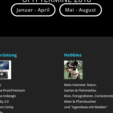
Januar - April
Mai - August
rüstung
Hobbies
s
Mein Hamster, Natur,
e Prod.Premium
Garten & Flohmärkte,
e Indesign
Kino, Fotografieren, Comicstores
ity 2.0
Meer & Pfannkuchen
m Cintiq
und "Irgendwas-mit-Medien"
de