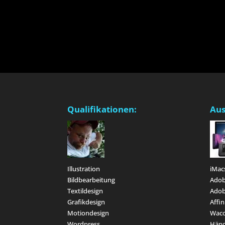
Qualifikationen:
Aus
Illustration
iMac
Bildbearbeitung
Adob
Textildesign
Adob
Grafikdesign
Affin
Motiondesign
Waco
Wordpress
Hän