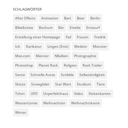
SCHLAGWÖRTER
After Effects
Animation
Bart
Bear
Berlin
Bibelkreise
Bochum
Bär
Emelie
Entwurf
Erstellung einer Homepage
Fail
Frauen
Fredrik
Ich
Karikatur
Lingen (Ems)
Medizin
Monster
Moo.com
Männer
N8alben
Photographie
Photoshop
Planet Rock
Religion
Rock Trailer
Santa
Schnelle Autos
Scribble
Selbständigkeit
Skizze
Snowglider
Star Wars
Studium
Tiere
Tshirt
UFO
Unperfekthaus
Video
Visitenkarten
Wassertürme
Weihnachten
Weihnachtskarte
Winter