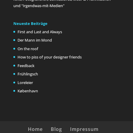
und "Irgendwas-mit-Medien"
Neueste Beiträge
First and Last and Always
Der Mann im Mond
On the roof
How to piss of your designer friends
Feedback
Frühlingsch
Loreleier
København
Home
Blog
Impressum