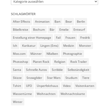
Kategorien
SCHLAGWÖRTER
After Effects
Animation
Bart
Bear
Berlin
Bibelkreise
Bochum
Bär
Emelie
Entwurf
Erstellung einer Homepage
Fail
Frauen
Fredrik
Ich
Karikatur
Lingen (Ems)
Medizin
Monster
Moo.com
Männer
N8alben
Photographie
Photoshop
Planet Rock
Religion
Rock Trailer
Santa
Schnelle Autos
Scribble
Selbständigkeit
Skizze
Snowglider
Star Wars
Studium
Tiere
Tshirt
UFO
Unperfekthaus
Video
Visitenkarten
Wassertürme
Weihnachten
Weihnachtskarte
Winter