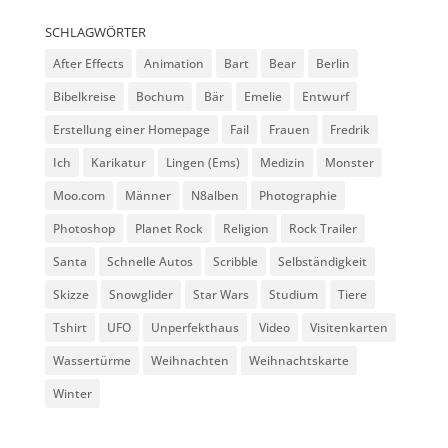
SCHLAGWÖRTER
After Effects
Animation
Bart
Bear
Berlin
Bibelkreise
Bochum
Bär
Emelie
Entwurf
Erstellung einer Homepage
Fail
Frauen
Fredrik
Ich
Karikatur
Lingen (Ems)
Medizin
Monster
Moo.com
Männer
N8alben
Photographie
Photoshop
Planet Rock
Religion
Rock Trailer
Santa
Schnelle Autos
Scribble
Selbständigkeit
Skizze
Snowglider
Star Wars
Studium
Tiere
Tshirt
UFO
Unperfekthaus
Video
Visitenkarten
Wassertürme
Weihnachten
Weihnachtskarte
Winter