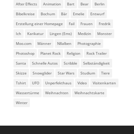
After Effects
Animation
Bart
Bear
Berlin
Bibelkreise
Bochum
Bär
Emelie
Entwurf
Erstellung einer Homepage
Fail
Frauen
Fredrik
Ich
Karikatur
Lingen (Ems)
Medizin
Monster
Moo.com
Männer
N8alben
Photographie
Photoshop
Planet Rock
Religion
Rock Trailer
Santa
Schnelle Autos
Scribble
Selbständigkeit
Skizze
Snowglider
Star Wars
Studium
Tiere
Tshirt
UFO
Unperfekthaus
Video
Visitenkarten
Wassertürme
Weihnachten
Weihnachtskarte
Winter